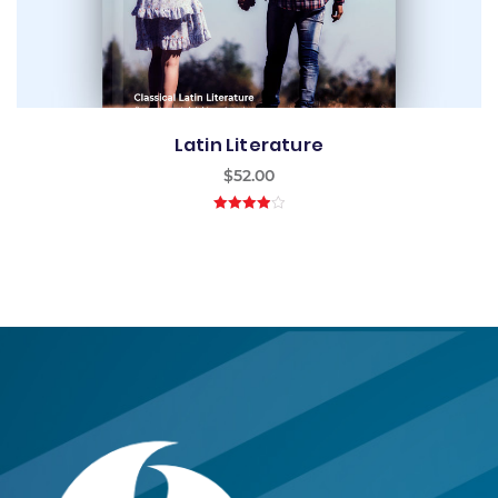
Latin Literature
$
52.00
4.00
out
of 5