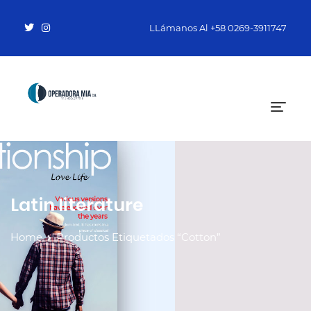
LLámanos Al
+58 0269-3911747
Latin literature
Home
Productos Etiquetados “Cotton”