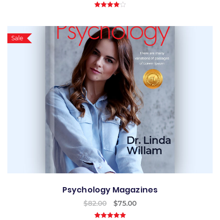
4.00
out
of 5
Sale
Psychology Magazines
$
82.00
$
75.00