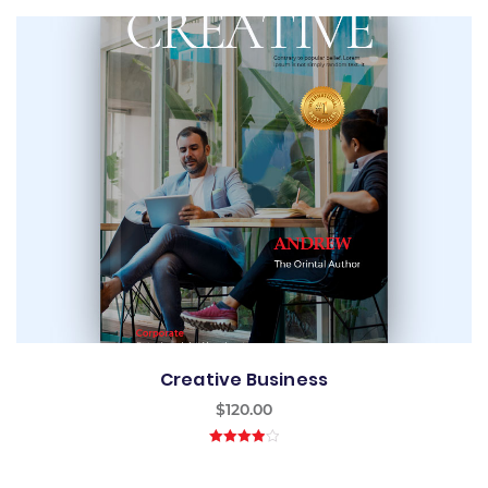
of 5
Creative Business
$
120.00
4.00
out
of 5