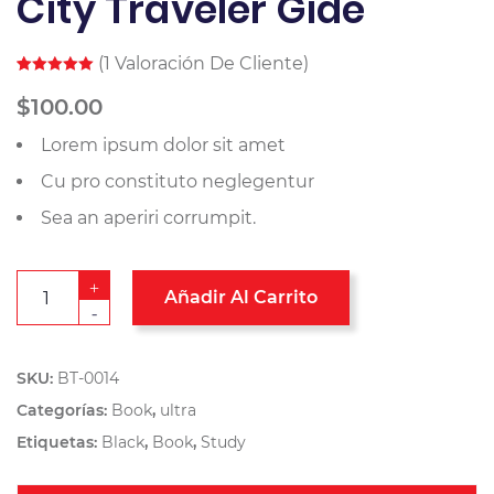
City Traveler Gide
(
1
Valoración De Cliente)
Valorado
1
5.00
sobre
$
100.00
5 basado
en
Lorem ipsum dolor sit amet
puntuación
de cliente
Cu pro constituto neglegentur
Sea an aperiri corrumpit.
+
Añadir Al Carrito
-
SKU:
BT-0014
Categorías:
Book
,
ultra
Etiquetas:
Black
,
Book
,
Study