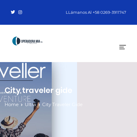
LLámanos Al
+58 0269-3911747
City traveler gide
Home
Ultra
City Traveler Gide